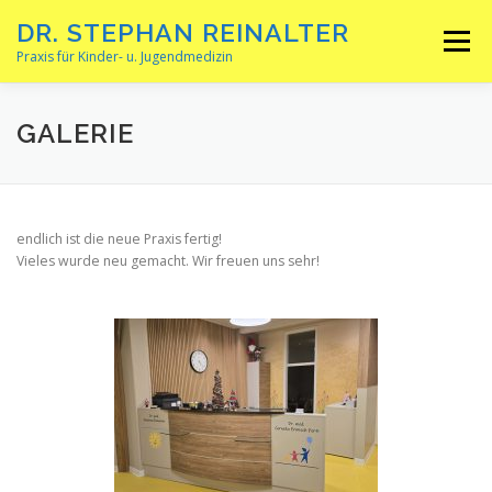
Zum
DR. STEPHAN REINALTER
Inhalt
Menü
springen
Praxis für Kinder- u. Jugendmedizin
WILLKOMMEN …
AKTUELLES
GALERIE
ONLINE-TERMINBUCHUNG
SPRECHZEITEN
endlich ist die neue Praxis fertig!
Vieles wurde neu gemacht. Wir freuen uns sehr!
LEISTUNGEN
GALERIE
DOWNLOADS
KONTAKT / ANFAHRT
SONSTIGES