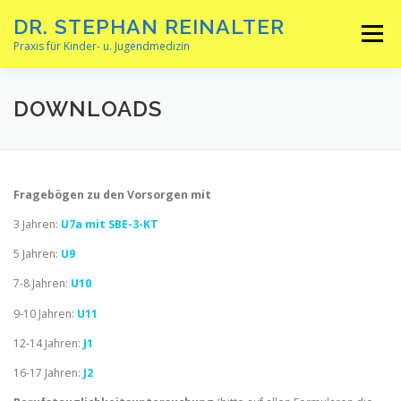
Zum
DR. STEPHAN REINALTER
Inhalt
Menü
springen
Praxis für Kinder- u. Jugendmedizin
WILLKOMMEN …
AKTUELLES
DOWNLOADS
ONLINE-TERMINBUCHUNG
SPRECHZEITEN
Fragebögen zu den Vorsorgen mit
3 Jahren:
U7a mit SBE-3-KT
LEISTUNGEN
GALERIE
DOWNLOADS
5 Jahren:
U9
7-8 Jahren:
U10
KONTAKT / ANFAHRT
SONSTIGES
9-10 Jahren:
U11
12-14 Jahren:
J1
16-17 Jahren:
J2